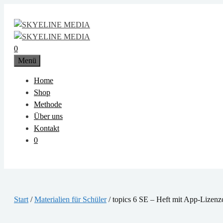
Zum
Inhalt
springen
0
Menü
Home
Shop
Methode
Über uns
Kontakt
0
Start
/
Materialien für Schüler
/ topics 6 SE – Heft mit App-Lizen