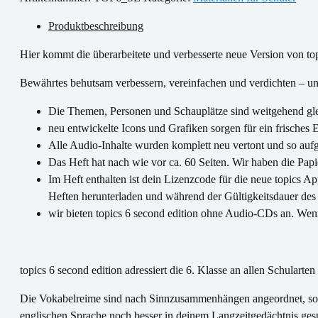
-
Heft
Produktbeschreibung
mit
Hier kommt die überarbeitete und verbesserte neue Version von top
App-
Lizenzcode
Bewährtes behutsam verbessern, vereinfachen und verdichten – unt
Menge
Die Themen, Personen und Schauplätze sind weitgehend gleic
neu entwickelte Icons und Grafiken sorgen für ein frische
Alle Audio-Inhalte wurden komplett neu vertont und so au
Das Heft hat nach wie vor ca. 60 Seiten. Wir haben die Papie
Im Heft enthalten ist dein Lizenzcode für die neue topics Ap
Heften herunterladen und während der Gültigkeitsdauer des
wir bieten topics 6 second edition ohne Audio-CDs an. Wen
topics 6 second edition adressiert die 6. Klasse an allen Schulart
Die Vokabelreime sind nach Sinnzusammenhängen angeordnet, sodas
englischen Sprache noch besser in deinem Langzeitgedächtnis gesp