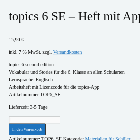
topics 6 SE – Heft mit A
15,90
€
inkl. 7 % MwSt.
zzgl.
Versandkosten
topics 6 second edition
Vokabular und Stories für die 6. Klasse an allen Schularten
Lernsprache: Englisch
Arbeitsheft mit Lizenzcode für die topics-App
Artikelnummer TOP6_SE
Lieferzeit:
3-5 Tage
topics
6
In den Warenkorb
SE
Artikelnummer:
TOP6_SE
Kategorie:
Materialien für Schüler